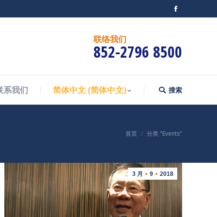
Facebook
搜索
联系我们
简体中文
(
简体中文
)
Search:
联络我们
852-2796 8500
搜索
联系我们
简体中文
(
简体中文
)
Search:
您在这里：
首页
分类 "Events"
3 月
9
2018